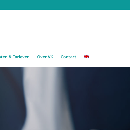
sten & Tarieven
Over VK
Contact