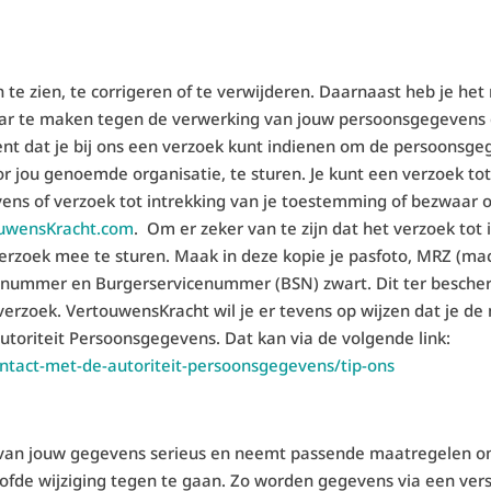
 te zien, te corrigeren of te verwijderen. Daarnaast heb je h
ar te maken tegen de verwerking van jouw persoonsgegevens 
 dat je bij ons een verzoek kunt indienen om de persoonsgege
 jou genoemde organisatie, te sturen. Je kunt een verzoek tot 
ns of verzoek tot intrekking van je toestemming of bezwaar 
ouwensKracht.com
. Om er zeker van te zijn dat het verzoek tot 
 verzoek mee te sturen. Maak in deze kopie je pasfoto, MRZ (ma
ummer en Burgerservicenummer (BSN) zwart. Dit ter bescherm
erzoek. VertouwensKracht wil je er tevens op wijzen dat je de 
Autoriteit Persoonsgegevens. Dat kan via de volgende link:
ontact-met-de-autoriteit-persoonsgegevens/tip-ons
an jouw gegevens serieus en neemt passende maatregelen om 
e wijziging tegen te gaan. Zo worden gegevens via een versl