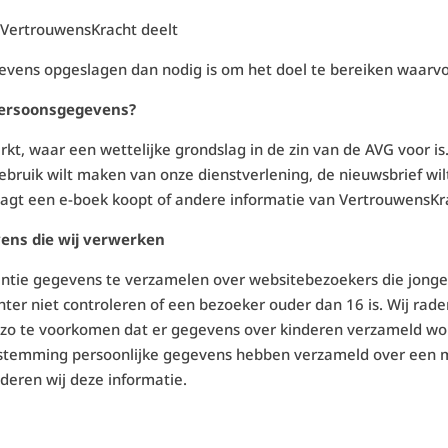
et VertrouwensKracht deelt
vens opgeslagen dan nodig is om het doel te bereiken waarvo
persoonsgegevens?
t, waar een wettelijke grondslag in de zin van de AVG voor is.
bruik wilt maken van onze dienstverlening, de nieuwsbrief wi
raagt een e-boek koopt of andere informatie van VertrouwensKr
vens die wij verwerken
entie gegevens te verzamelen over websitebezoekers die jonger
er niet controleren of een bezoeker ouder dan 16 is. Wij raden
m zo te voorkomen dat er gegevens over kinderen verzameld wo
oestemming persoonlijke gegevens hebben verzameld over een 
deren wij deze informatie.